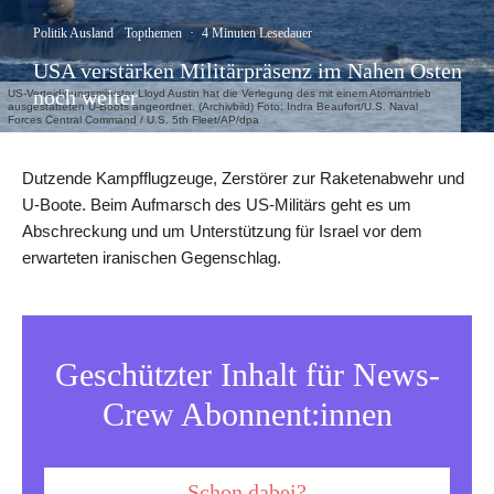
Politik Ausland
Topthemen
·
4 Minuten Lesedauer
USA verstärken Militärpräsenz im Nahen Osten
noch weiter
US-Verteidigungsminister Lloyd Austin hat die Verlegung des mit einem Atomantrieb
ausgestatteten U-Boots angeordnet. (Archivbild) Foto: Indra Beaufort/U.S. Naval
Forces Central Command / U.S. 5th Fleet/AP/dpa
Dutzende Kampfflugzeuge, Zerstörer zur Raketenabwehr und
U-Boote. Beim Aufmarsch des US-Militärs geht es um
Abschreckung und um Unterstützung für Israel vor dem
erwarteten iranischen Gegenschlag.
Geschützter Inhalt für News-
Crew Abonnent:innen
Schon dabei?