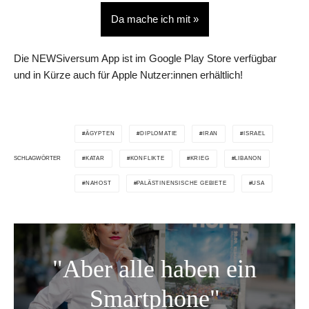
Da mache ich mit »
Die NEWSiversum App ist im Google Play Store verfügbar
und in Kürze auch für Apple Nutzer:innen erhältlich!
ÄGYPTEN
DIPLOMATIE
IRAN
ISRAEL
KATAR
KONFLIKTE
KRIEG
LIBANON
SCHLAGWÖRTER
NAHOST
PALÄSTINENSISCHE GEBIETE
USA
"Aber alle haben ein
Smartphone"