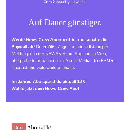
Crew Support
gern weiter!
Auf Dauer günstiger.
Werde News-Crew Abonnent:in und schalte die
Paywall ab!
Du erhältst Zugriff auf die vollständigen
Meldungen in der NEWSiversum App und im Web,
überprüfte Informationen auf Social Media, den ESMR-
Podcast und viele weitere Inhalte.
Im Jahres-Abo sparst du aktuell 12 €:
Wähle jetzt dein News-Crew Abo!
Dein
Abo zählt!