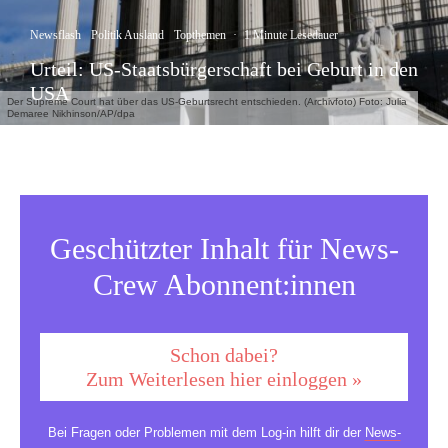
Newsflash
Politik Ausland
Topthemen
·
1 Minute Lesedauer
Urteil: US-Staatsbürgerschaft bei Geburt in den
USA
Der Supreme Court hat über das US-Geburtsrecht entschieden. (Archivfoto) Foto: Julia
Demaree Nikhinson/AP/dpa
Geschützter Inhalt für News-
Crew Abonnent:innen
Schon dabei?
Zum Weiterlesen hier einloggen »
Bei Fragen oder Problemen mit dem Log-in hilft dir der
News-