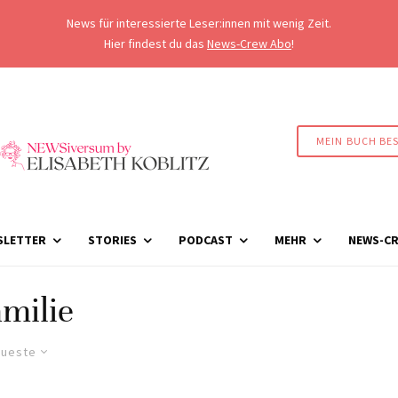
News für interessierte Leser:innen mit wenig Zeit.
Hier findest du das
News-Crew Abo
!
MEIN BUCH BE
SLETTER
STORIES
PODCAST
MEHR
NEWS-CR
milie
ueste