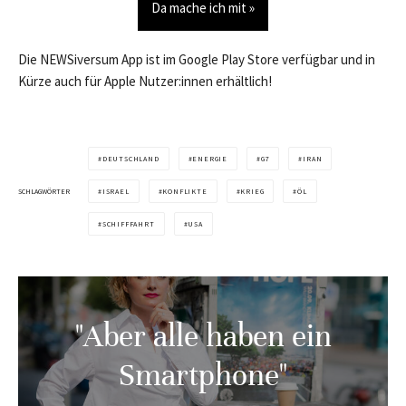
Da mache ich mit »
Die NEWSiversum App ist im Google Play Store verfügbar und in
Kürze auch für Apple Nutzer:innen erhältlich!
DEUTSCHLAND
ENERGIE
G7
IRAN
SCHLAGWÖRTER
ISRAEL
KONFLIKTE
KRIEG
ÖL
SCHIFFFAHRT
USA
"Aber alle haben ein
Smartphone"