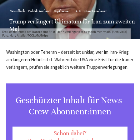
Newsflash
Politik Ausland
Topthemen
·
4 Minuten Lesedauer
Trump verlängert Ultimatum für Iran zum zweiten
Mal
Erst setzte Trump den Iranern eine Frist - dann verlängerte er sie gleich mehrmals. (Archivbild)
Foto: Mary Altaffer/POOL AP/AP/dpa
Washington oder Teheran – derzeit ist unklar, wer im Iran-Krieg
am längeren Hebel sitzt. Während die USA eine Frist für die Iraner
verlängern, prüfen sie angeblich weitere Truppenverlegungen.
Geschützter Inhalt für News-
Crew Abonnent:innen
Schon dabei?