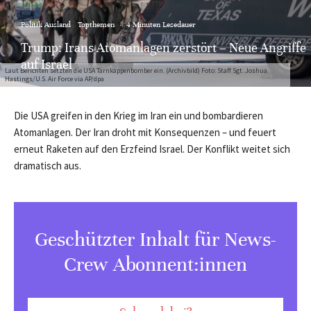
Politik Ausland
Topthemen
·
4 Minuten Lesedauer
Trump: Irans Atomanlagen zerstört – Neue Angriffe
auf Israel
Laut Berichten setzten die USA Tarnkappenbomber ein. (Archivbild) Foto: Staff Sgt. Joshua
Hastings/U.S. Air Force via AP/dpa
Die USA greifen in den Krieg im Iran ein und bombardieren
Atomanlagen. Der Iran droht mit Konsequenzen – und feuert
erneut Raketen auf den Erzfeind Israel. Der Konflikt weitet sich
dramatisch aus.
Geschützter Inhalt für News-
Crew Abonnent:innen