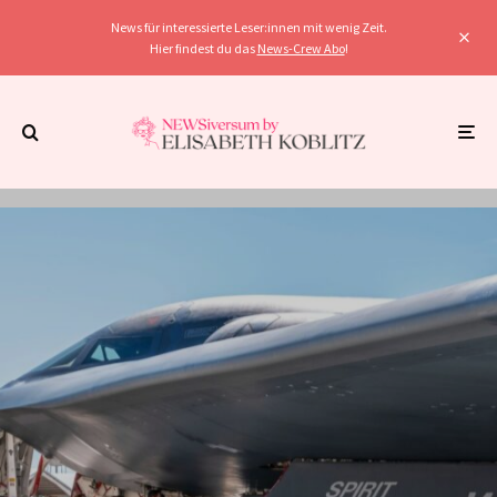
News für interessierte Leser:innen mit wenig Zeit.
Hier findest du das
News-Crew Abo
!