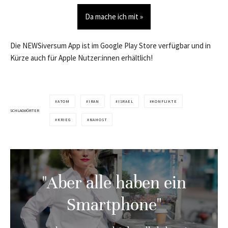
Da mache ich mit »
Die NEWSiversum App ist im Google Play Store verfügbar und in
Kürze auch für Apple Nutzer:innen erhältlich!
ATOM
IRAN
ISRAEL
KONFLIKTE
SCHLAGWÖRTER
KRIEG
NAHOST
"Aber alle haben ein
Smartphone"