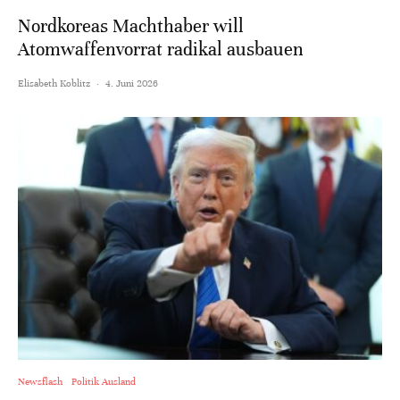
Nordkoreas Machthaber will
Atomwaffenvorrat radikal ausbauen
Elisabeth Koblitz
·
4. Juni 2026
Newsflash
Politik Ausland