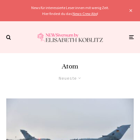
News für interessierte Leser:innen mit wenig Zeit.
Hier findest du das
News-Crew Abo
!
Atom
Neueste