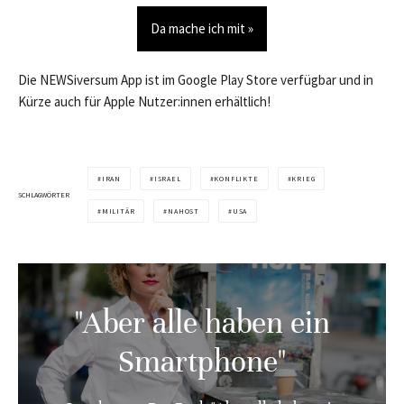
Da mache ich mit »
Die NEWSiversum App ist im Google Play Store verfügbar und in
Kürze auch für Apple Nutzer:innen erhältlich!
IRAN
ISRAEL
KONFLIKTE
KRIEG
SCHLAGWÖRTER
MILITÄR
NAHOST
USA
"Aber alle haben ein
Smartphone"