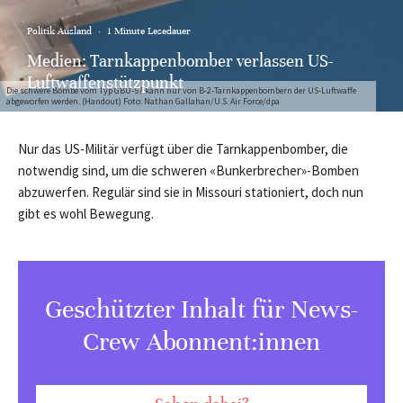
Politik Ausland
·
1 Minute Lesedauer
Medien: Tarnkappenbomber verlassen US-
Luftwaffenstützpunkt
Die schwere Bombe vom Typ GBU-57 kann nur von B-2-Tarnkappenbombern der US-Luftwaffe
abgeworfen werden. (Handout) Foto: Nathan Gallahan/U.S. Air Force/dpa
Nur das US-Militär verfügt über die Tarnkappenbomber, die
notwendig sind, um die schweren «Bunkerbrecher»-Bomben
abzuwerfen. Regulär sind sie in Missouri stationiert, doch nun
gibt es wohl Bewegung.
Geschützter Inhalt für News-
Crew Abonnent:innen