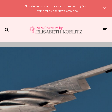
News für interessierte Leser:innen mit wenig Zeit.
Hier findest du das
News-Crew Abo
!