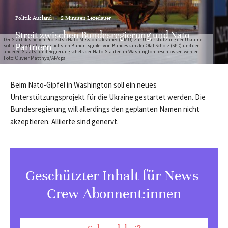
Politik Ausland
·
2 Minuten Lesedauer
Streit zwischen Bundesregierung und Nato-
Der Start des neuen Projekts «Nato Mission Ukraine» (NMU) zur Unterstützung der Ukraine
Partnern
soll im Idealfall beim nächsten Bündnisgipfel von Bundeskanzler Olaf Scholz (SPD) und den
anderen Staats- und Regierungschefs der Nato-Staaten in Washington beschlossen werden.
Foto: Olivier Matthys/AP/dpa
Beim Nato-Gipfel in Washington soll ein neues
Unterstützungsprojekt für die Ukraine gestartet werden. Die
Bundesregierung will allerdings den geplanten Namen nicht
akzeptieren. Alliierte sind genervt.
Geschützter Inhalt für News-
Crew Abonnent:innen