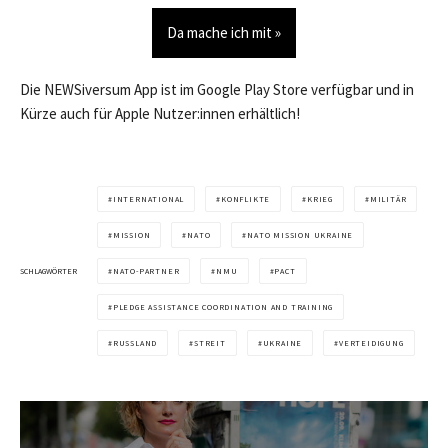
Da mache ich mit »
Die NEWSiversum App ist im Google Play Store verfügbar und in
Kürze auch für Apple Nutzer:innen erhältlich!
INTERNATIONAL
KONFLIKTE
KRIEG
MILITÄR
MISSION
NATO
NATO MISSION UKRAINE
SCHLAGWÖRTER
NATO-PARTNER
NMU
PACT
PLEDGE ASSISTANCE COORDINATION AND TRAINING
RUSSLAND
STREIT
UKRAINE
VERTEIDIGUNG