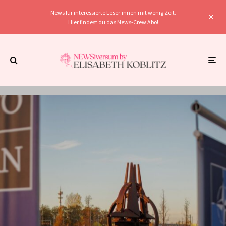
News für interessierte Leser:innen mit wenig Zeit.
Hier findest du das
News-Crew Abo
!