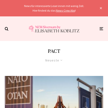
News für interessierte Leser:innen mit wenig Zeit.
Hier findest du das
News-Crew Abo
!
PACT
Neueste