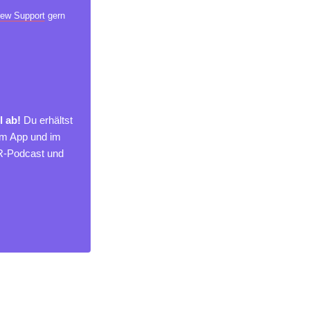
ew Support
gern
l ab!
Du erhältst
um App und im
MR-Podcast und