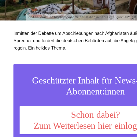
Seit der erneuten Machtübernahme der Taliban in Kabul im August 2021 gilt
Inmitten der Debatte um Abschiebungen nach Afghanistan äuße
Sprecher und fordert die deutschen Behörden auf, die Angelege
regeln. Ein heikles Thema.
Geschützter Inhalt für New
Abonnent:innen
Schon dabei?
Zum Weiterlesen hier einlo