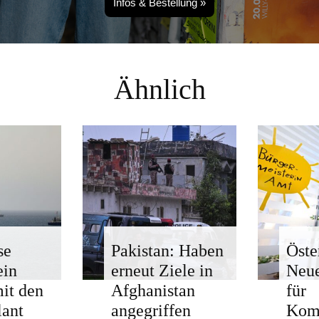
Infos & Bestellung »
Ähnlich
se
Pakistan: Haben
Öste
ein
erneut Ziele in
Neue
mit den
Afghanistan
für
ant
angegriffen
Kom