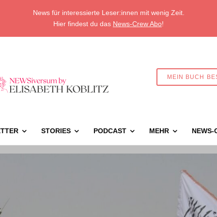
News für interessierte Leser:innen mit wenig Zeit.
Hier findest du das
News-Crew Abo
!
MEIN BUCH BE
TTER
STORIES
PODCAST
MEHR
NEWS-