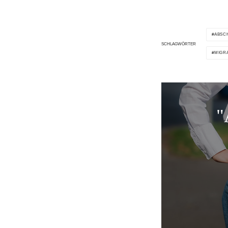
ABSC
SCHLAGWÖRTER
MIGR
"