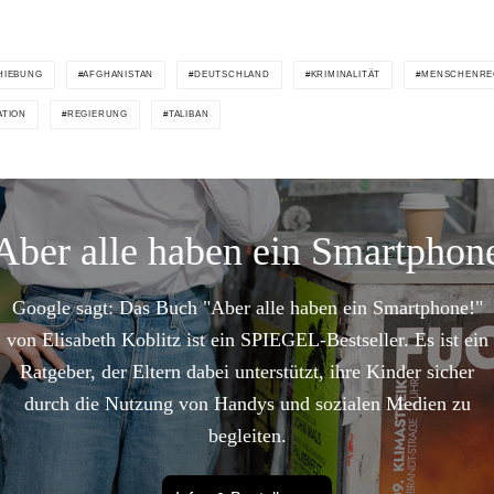
HIEBUNG
AFGHANISTAN
DEUTSCHLAND
KRIMINALITÄT
MENSCHENRE
ATION
REGIERUNG
TALIBAN
Aber alle haben ein Smartphon
Google sagt: Das Buch "Aber alle haben ein Smartphone!"
von Elisabeth Koblitz ist ein SPIEGEL-Bestseller. Es ist ein
Ratgeber, der Eltern dabei unterstützt, ihre Kinder sicher
durch die Nutzung von Handys und sozialen Medien zu
begleiten.