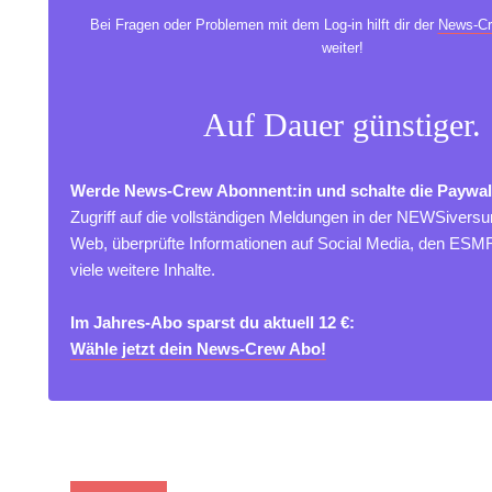
Bei Fragen oder Problemen mit dem Log-in hilft dir der
News-Cr
weiter!
Auf Dauer günstiger.
Werde News-Crew Abonnent:in und schalte die Paywal
Zugriff auf die vollständigen Meldungen in der NEWSivers
Web, überprüfte Informationen auf Social Media, den ES
viele weitere Inhalte.
Im Jahres-Abo sparst du aktuell 12 €:
Wähle jetzt dein News-Crew Abo!