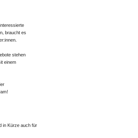
nteressierte
n, braucht es
er:innen.
gebote stehen
mit einem
der
ram!
 in Kürze auch für