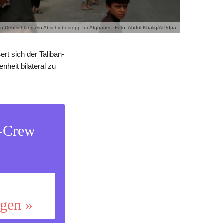
 in Deutschland ein Abschiebestopp für Afghanen. Foto: Abdul Khaliq/AP/dpa
rt sich der Taliban-
nheit bilateral zu
s-Crew
ggen »