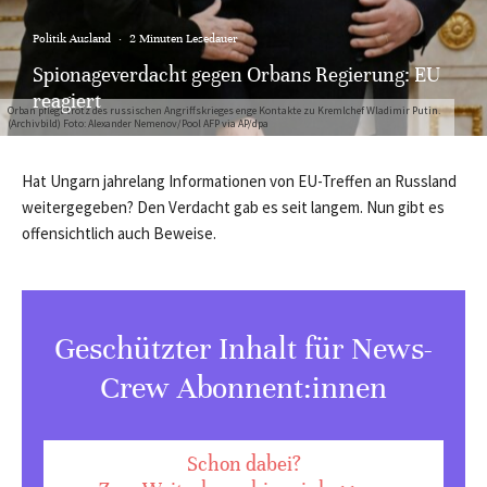
Politik Ausland
·
2 Minuten Lesedauer
Spionageverdacht gegen Orbans Regierung: EU
reagiert
Orban pflegt trotz des russischen Angriffskrieges enge Kontakte zu Kremlchef Wladimir Putin.
(Archivbild) Foto: Alexander Nemenov/Pool AFP via AP/dpa
Hat Ungarn jahrelang Informationen von EU-Treffen an Russland
weitergegeben? Den Verdacht gab es seit langem. Nun gibt es
offensichtlich auch Beweise.
Geschützter Inhalt für News-
Crew Abonnent:innen
Schon dabei?