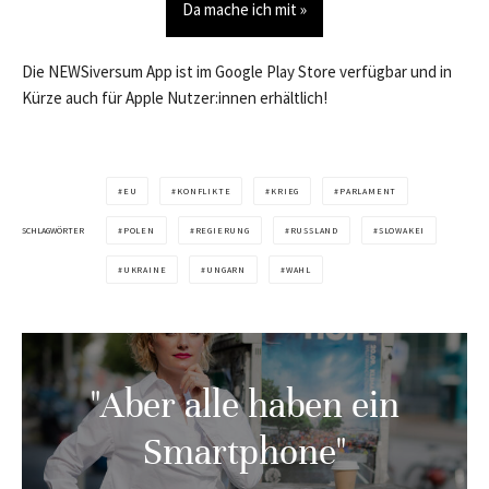
Da mache ich mit »
Die NEWSiversum App ist im Google Play Store verfügbar und in
Kürze auch für Apple Nutzer:innen erhältlich!
EU
KONFLIKTE
KRIEG
PARLAMENT
SCHLAGWÖRTER
POLEN
REGIERUNG
RUSSLAND
SLOWAKEI
UKRAINE
UNGARN
WAHL
"Aber alle haben ein
Smartphone"