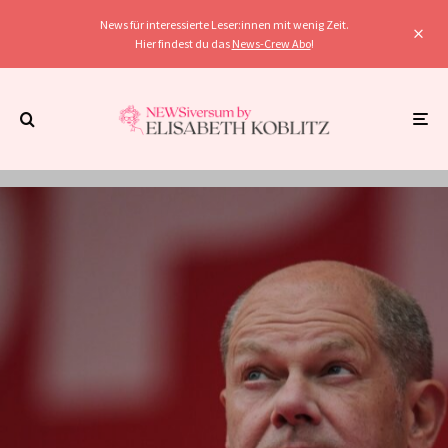
News für interessierte Leser:innen mit wenig Zeit.
Hier findest du das
News-Crew Abo
!