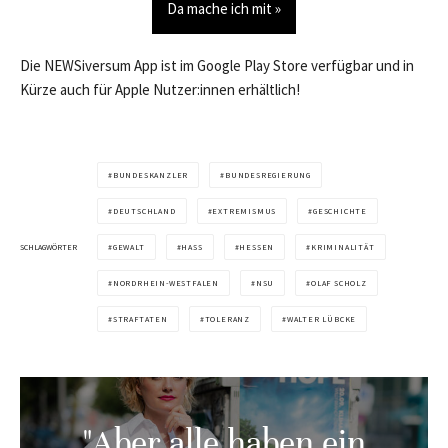
Da mache ich mit »
Die NEWSiversum App ist im Google Play Store verfügbar und in
Kürze auch für Apple Nutzer:innen erhältlich!
BUNDESKANZLER
BUNDESREGIERUNG
DEUTSCHLAND
EXTREMISMUS
GESCHICHTE
SCHLAGWÖRTER
GEWALT
HASS
HESSEN
KRIMINALITÄT
NORDRHEIN-WESTFALEN
NSU
OLAF SCHOLZ
STRAFTATEN
TOLERANZ
WALTER LÜBCKE
"Aber alle haben ein