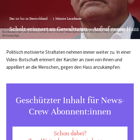
Das ist los in Deutschland
·
1 Minute Lesedauer
Scholz erinnert an Gewalttaten – Aufruf gegen Hass
Bundeskanzler Olaf Scholz richtet sich in einer Video-Botschaft an das Volk. Foto: Sebastian
Willnow/dpa
Politisch motivierte Straftaten nehmen immer weiter zu. In einer
Video-Botschaft erinnert der Kanzler an zwei von ihnen und
appelliert an die Menschen, gegen den Hass anzukämpfen.
Geschützter Inhalt für News-
Crew Abonnent:innen
Schon dabei?