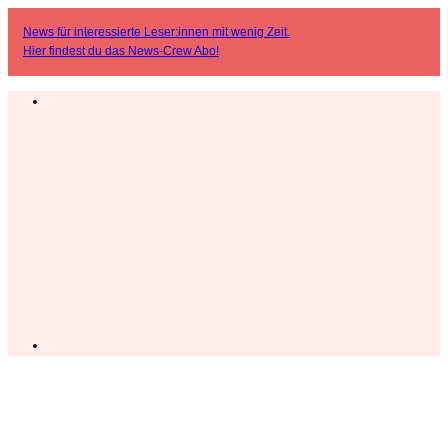
News für interessierte Leser:innen mit wenig Zeit.
Hier findest du das
News-Crew Abo
!