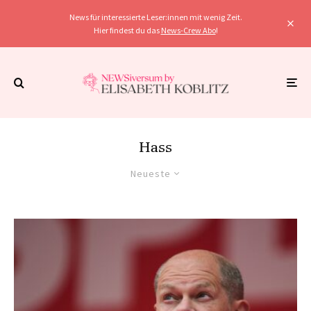
News für interessierte Leser:innen mit wenig Zeit.
Hier findest du das
News-Crew Abo
!
Hass
Neueste