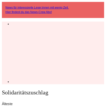
News für interessierte Leser:innen mit wenig Zeit.
Hier findest du das
News-Crew Abo
!
Solidaritätszuschlag
Älteste