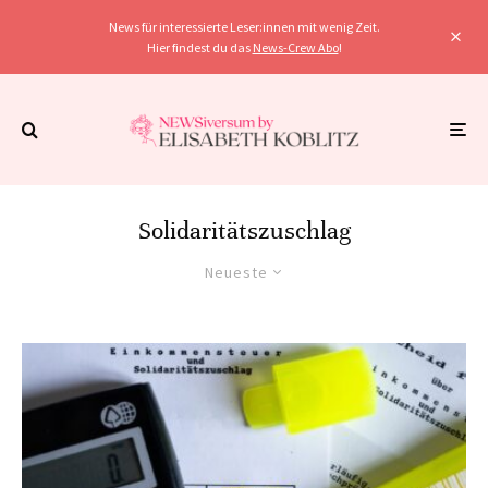
News für interessierte Leser:innen mit wenig Zeit.
Hier findest du das
News-Crew Abo
!
Solidaritätszuschlag
Neueste