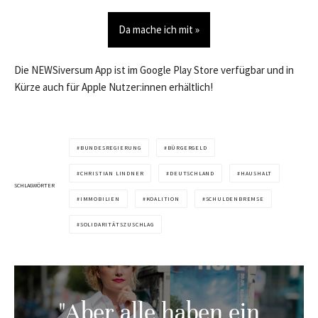
Da mache ich mit »
Die NEWSiversum App ist im Google Play Store verfügbar und in
Kürze auch für Apple Nutzer:innen erhältlich!
BUNDESREGIERUNG
BÜRGERGELD
CHRISTIAN LINDNER
DEUTSCHLAND
HAUSHALT
SCHLAGWÖRTER
IMMOBILIEN
KOALITION
SCHULDENBREMSE
SOLIDARITÄTSZUSCHLAG
"Aber alle haben ein