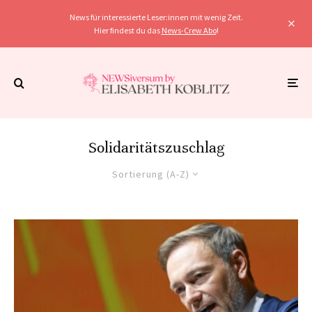
News für interessierte Leser:innen mit wenig Zeit.
Hier findest du das
News-Crew Abo
!
Solidaritätszuschlag
Sortierung (A-Z)