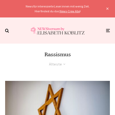
News für interessierte Leser:innen mit wenig Zeit.
Hier findest du das
News-Crew Abo
!
Rassismus
Älteste