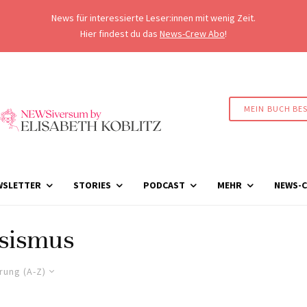
News für interessierte Leser:innen mit wenig Zeit.
Hier findest du das
News-Crew Abo
!
MEIN BUCH BE
WSLETTER
STORIES
PODCAST
MEHR
NEWS-C
sismus
rung (A-Z)