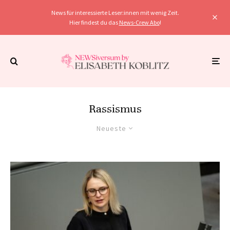
News für interessierte Leser:innen mit wenig Zeit.
Hier findest du das
News-Crew Abo
!
Rassismus
Neueste