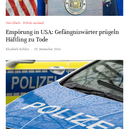
Newsflash
Politik Ausland
Empörung in USA: Gefängniswärter prügeln
Häftling zu Tode
Elisabeth Koblitz
·
28. Dezember 2024