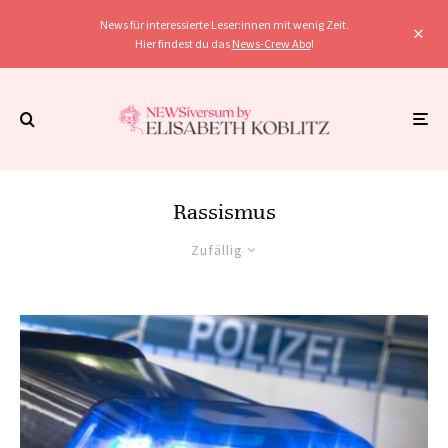
News für interessierte Leser:innen mit wenig Zeit.
Hier findest du das
News-Crew Abo
!
Rassismus
Zufällig