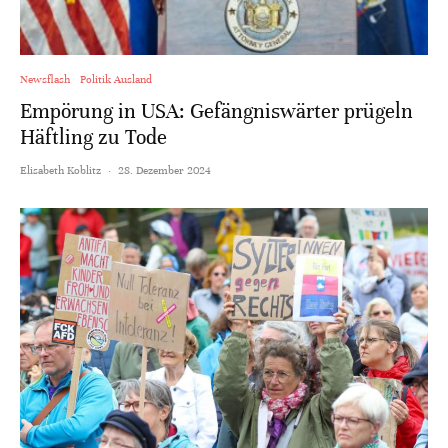
Newsflash
Politik Ausland
Empörung in USA: Gefängniswärter prügeln
Häftling zu Tode
Elisabeth Koblitz
·
28. Dezember 2024