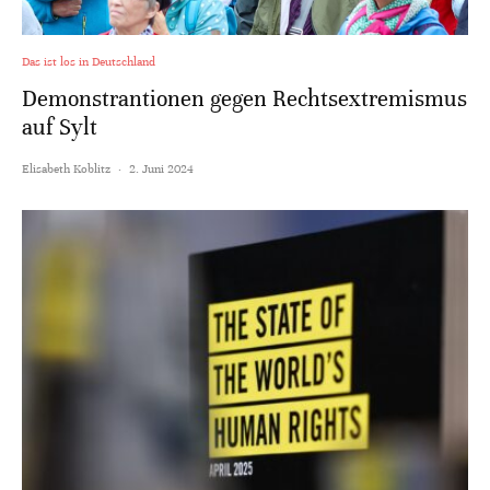
Das ist los in Deutschland
Demonstrantionen gegen Rechtsextremismus
auf Sylt
Elisabeth Koblitz
·
2. Juni 2024