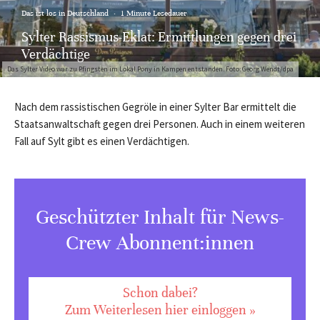
Das ist los in Deutschland
·
1 Minute Lesedauer
Sylter Rassismus-Eklat: Ermittlungen gegen drei
Verdächtige
Das Sylter Video war zu Pfingsten im Lokal Pony in Kampen entstanden. Foto: Georg Wendt/dpa
Nach dem rassistischen Gegröle in einer Sylter Bar ermittelt die
Staatsanwaltschaft gegen drei Personen. Auch in einem weiteren
Fall auf Sylt gibt es einen Verdächtigen.
Geschützter Inhalt für News-
Crew Abonnent:innen
Schon dabei?
Zum Weiterlesen hier einloggen »