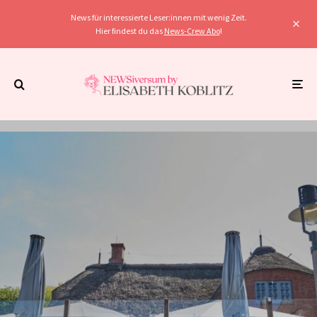
News für interessierte Leser:innen mit wenig Zeit.
Hier findest du das
News-Crew Abo
!