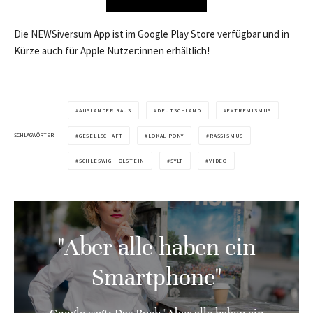
Die NEWSiversum App ist im Google Play Store verfügbar und in
Kürze auch für Apple Nutzer:innen erhältlich!
AUSLÄNDER RAUS
DEUTSCHLAND
EXTREMISMUS
SCHLAGWÖRTER
GESELLSCHAFT
LOKAL PONY
RASSISMUS
SCHLESWIG-HOLSTEIN
SYLT
VIDEO
"Aber alle haben ein
Smartphone"