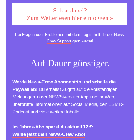
Schon dabei?
Zum Weiterlesen hier einloggen »
Bei Fragen oder Problemen mit dem Log-in hilft dir der
News-
Crew Support
gern weiter!
Auf Dauer günstiger.
Werde News-Crew Abonnent:in und schalte die
Paywall ab!
Du erhältst Zugriff auf die vollständigen
Meldungen in der NEWSiversum App und im Web,
überprüfte Informationen auf Social Media, den ESMR-
Podcast und viele weitere Inhalte.
Im Jahres-Abo sparst du aktuell 12 €:
Wähle jetzt dein News-Crew Abo!