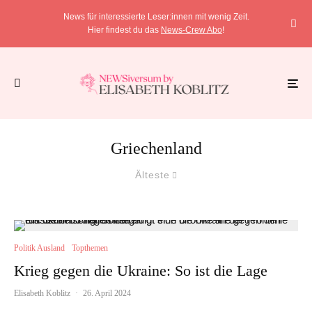
News für interessierte Leser:innen mit wenig Zeit.
Hier findest du das
News-Crew Abo
!
Griechenland
Älteste
Politik Ausland
Topthemen
Krieg gegen die Ukraine: So ist die Lage
Elisabeth Koblitz
·
26. April 2024