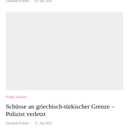
Elisabeth Koblitz
·
20. Juli 2024
Politik Ausland
Schüsse an griechisch-türkischer Grenze –
Polizist verletzt
Elisabeth Koblitz
·
21. Juli 2024