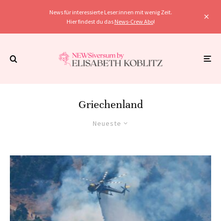
News für interessierte Leser:innen mit wenig Zeit.
Hier findest du das
News-Crew Abo
!
Griechenland
Neueste