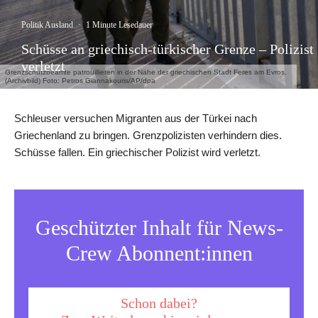
Politik Ausland
·
1 Minute Lesedauer
Schüsse an griechisch-türkischer Grenze – Polizist
verletzt
Grenzschutzbeamte patrouillieren in der Nähe der griechischen Stadt Feres am Evros.
(Archivbild) Foto: Petros Giannakouris/AP/dpa
Schleuser versuchen Migranten aus der Türkei nach
Griechenland zu bringen. Grenzpolizisten verhindern dies.
Schüsse fallen. Ein griechischer Polizist wird verletzt.
Geschützter Inhalt für News-
Crew Abonnent:innen
Schon dabei?