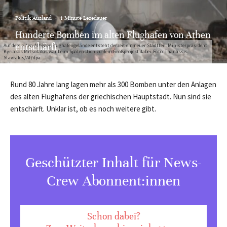
Politik Ausland
·
1 Minute Lesedauer
Hunderte Bomben im alten Flughafen von Athen
entschärft
Auf dem alten Athener Flughafengelände entsteht derzeit ein neuer Stadtteil. Ministerpräsident
Kyriakos Mitsotakis war beim Spatenstich zu dem Großprojekt dabei. Foto: Thanassis
Stavrakis/AP/dpa
Rund 80 Jahre lang lagen mehr als 300 Bomben unter den Anlagen
des alten Flughafens der griechischen Hauptstadt. Nun sind sie
entschärft. Unklar ist, ob es noch weitere gibt.
Geschützter Inhalt für News-
Crew Abonnent:innen
Schon dabei?