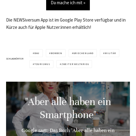
Da mache ich mit »
Die NEWSiversum App ist im Google Play Store verfügbar und in
Kürze auch für Apple Nutzer:innen erhältlich!
BAU
BOMBEN
GRIECHENLAND
MILITÄR
SCHLAGWÖRTER
TOURISMUS
ZWEITER WELTKRIEG
"Aber alle haben ein
Smartphone"
Google sagt: Das Buch "Aber alle haben ein