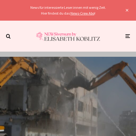
News für interessierte Leser:innen mit wenig Zeit.
Hier findest du das
News-Crew Abo
!