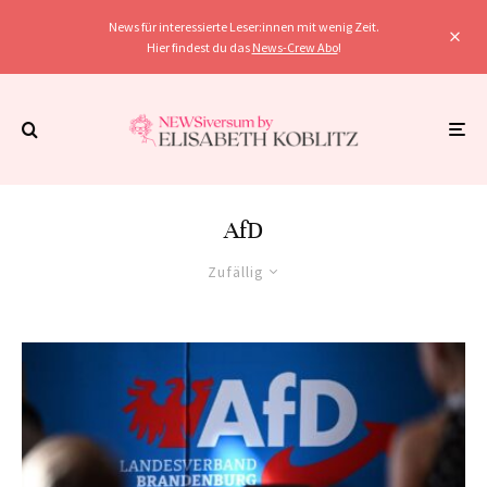
News für interessierte Leser:innen mit wenig Zeit.
Hier findest du das
News-Crew Abo
!
AfD
Zufällig