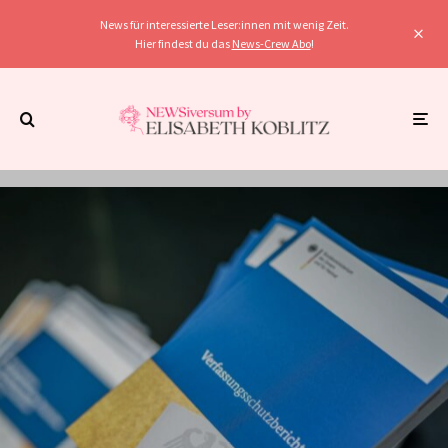
News für interessierte Leser:innen mit wenig Zeit.
Hier findest du das
News-Crew Abo
!