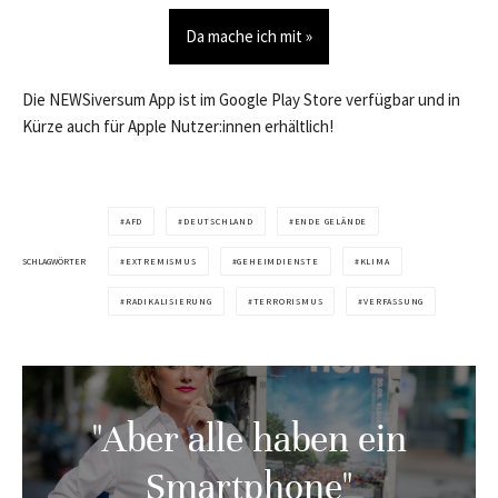
Da mache ich mit »
Die NEWSiversum App ist im Google Play Store verfügbar und in
Kürze auch für Apple Nutzer:innen erhältlich!
AFD
DEUTSCHLAND
ENDE GELÄNDE
SCHLAGWÖRTER
EXTREMISMUS
GEHEIMDIENSTE
KLIMA
RADIKALISIERUNG
TERRORISMUS
VERFASSUNG
"Aber alle haben ein
Smartphone"