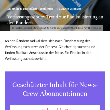
Das ist los in Deutschland
Topthemen
·
4 Minuten Lesedauer
Verfassungsschutz: Trend zur Radikalisierung an
den Rändern
Der Verfassungsschutzbericht 2023 wurde heute veröffentlicht. Foto: Kay Nietfeld/dpa
An den Rändern radikalisiert sich nach Einschätzung des
Verfassungsschutzes der Protest. Gleichzeitig suchen und
finden Radikale Anschluss in der Mitte. Ein Einblick in den
Verfassungsschutzbericht.
Geschützter Inhalt für News-
Crew Abonnent:innen