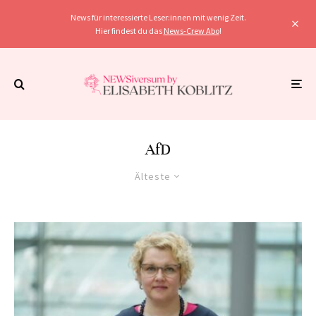
News für interessierte Leser:innen mit wenig Zeit.
Hier findest du das
News-Crew Abo
!
AfD
Älteste