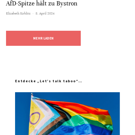
AfD-Spitze hält zu Bystron
Elisabeth Koblitz
·
8. April 2024
MEHR LADEN
Entdecke „Let’s talk taboo“…