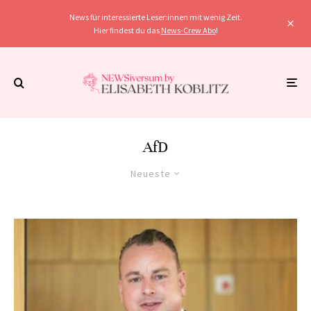
News für interessierte Leser:innen mit wenig Zeit.
Hier findest du das
News-Crew Abo
!
AfD
Neueste