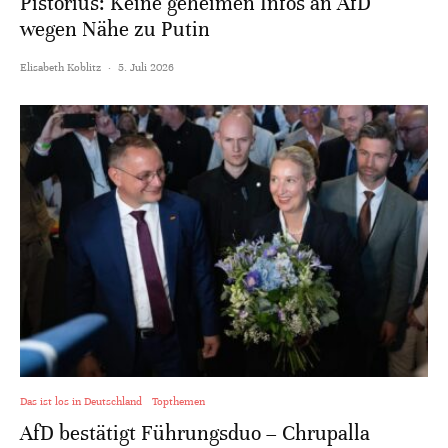
Pistorius: Keine geheimen Infos an AfD
wegen Nähe zu Putin
Elisabeth Koblitz
·
5. Juli 2026
Das ist los in Deutschland
Topthemen
AfD bestätigt Führungsduo – Chrupalla