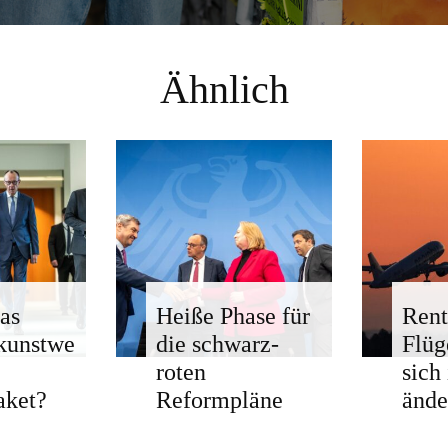
Ähnlich
as
Heiße Phase für
Rent
kunstwe
die schwarz-
Flü
roten
sich
aket?
Reformpläne
ände