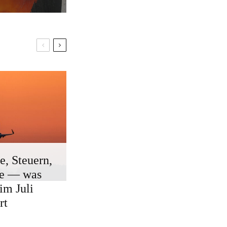
e, Steuern,
ge — was
 im Juli
rt