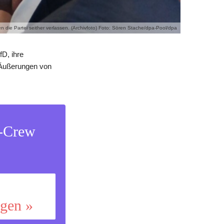
n die Partei seither verlassen. (Archivfoto) Foto: Sören Stache/dpa-Pool/dpa
D, ihre
 Äußerungen von
s-Crew
ggen »