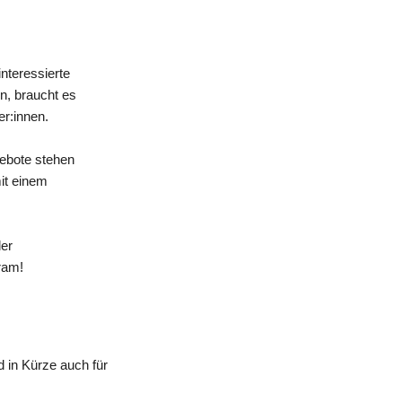
nteressierte
n, braucht es
er:innen.
gebote stehen
mit einem
der
ram!
 in Kürze auch für