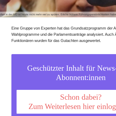
en in der AfD ist heute nicht mehr viel zu spüren. Etliche frühere Führungspersönlichkeiten habe
Eine Gruppe von Experten hat das Grundsatzprogramm der Af
Wahlprogramme und die Parlamentsanträge analysiert. Auch
Funktionären wurden für das Gutachten ausgewertet.
Geschützter Inhalt für New
Abonnent:innen
Schon dabei?
Zum Weiterlesen hier einlo