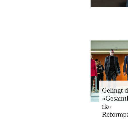
Gelingt d
«Gesamt
rk»
Reformp