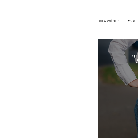
AFD
SCHLAGWÖRTER
"