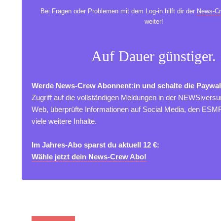
Bei Fragen oder Problemen mit dem Log-in hilft dir der
News-Cr
weiter!
Auf Dauer günstiger.
Werde News-Crew Abonnent:in und schalte die Paywal
Zugriff auf die vollständigen Meldungen in der NEWSivers
Web, überprüfte Informationen auf Social Media, den ES
viele weitere Inhalte.
Im Jahres-Abo sparst du aktuell 12 €:
Wähle jetzt dein News-Crew Abo!