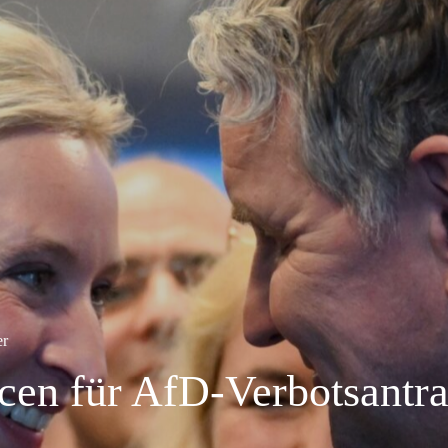
er
cen für AfD-Verbotsantr