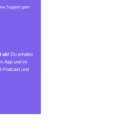
ew Support
gern
l ab!
Du erhältst
um App und im
MR-Podcast und