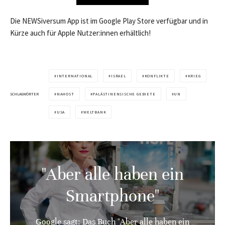
Die NEWSiversum App ist im Google Play Store verfügbar und in
Kürze auch für Apple Nutzer:innen erhältlich!
INTERNATIONAL
ISRAEL
KONFLIKTE
KRIEG
SCHLAGWÖRTER
NAHOST
PALÄSTINENSISCHE GEBIETE
UN
USA
WELTBANK
"Aber alle haben ein
Smartphone"
Google sagt: Das Buch "Aber alle haben ein