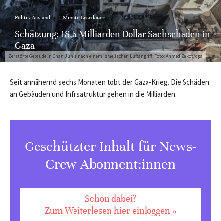
Politik Ausland
·
1 Minute Lesedauer
Schätzung: 18,5 Milliarden Dollar Sachschaden in
Gaza
Zerstörte Gebäude in Chan Junis nach einem israelischen Luftangriff. Foto: Ahmed Zakot/dpa
Seit annähernd sechs Monaten tobt der Gaza-Krieg. Die Schäden
an Gebäuden und Infrsatruktur gehen in die Milliarden.
Geschützter Inhalt für News-
Crew Abonnent:innen
Schon dabei?
Zum Weiterlesen hier einloggen »