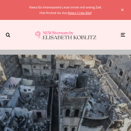
News für interessierte Leser:innen mit wenig Zeit.
Hier findest du das
News-Crew Abo
!