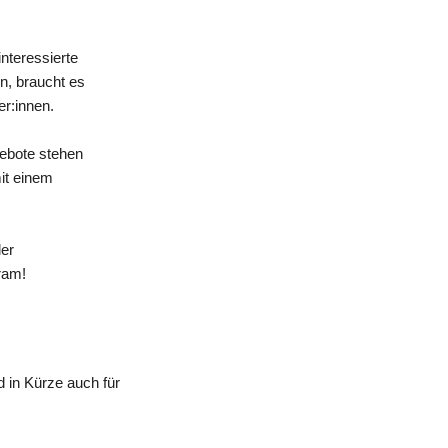
nteressierte
n, braucht es
er:innen.
gebote stehen
mit einem
der
ram!
 in Kürze auch für