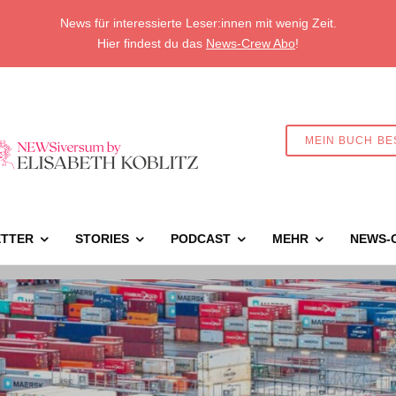
News für interessierte Leser:innen mit wenig Zeit.
Hier findest du das
News-Crew Abo
!
MEIN BUCH BE
TTER
STORIES
PODCAST
MEHR
NEWS-