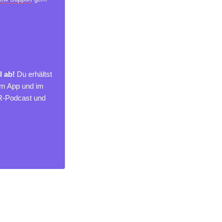
l ab!
Du erhältst
um App und im
MR-Podcast und