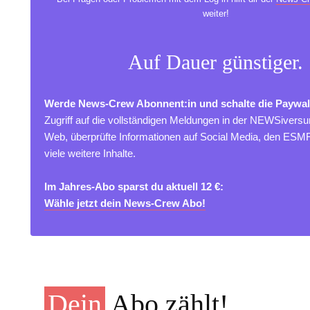
weiter!
Auf Dauer günstiger.
Werde News-Crew Abonnent:in und schalte die Paywal
Zugriff auf die vollständigen Meldungen in der NEWSivers
Web, überprüfte Informationen auf Social Media, den ES
viele weitere Inhalte.
Im Jahres-Abo sparst du aktuell 12 €:
Wähle jetzt dein News-Crew Abo!
Dein
Abo zählt!