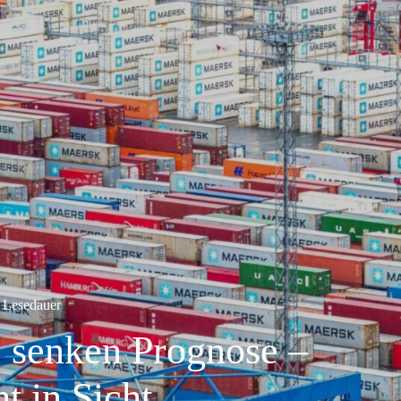
 Lesedauer
e senken Prognose –
t in Sicht