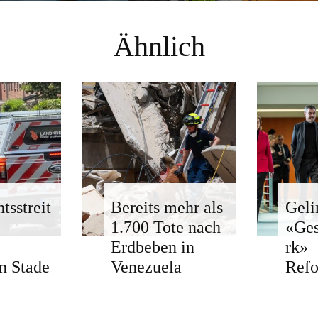
Ähnlich
tsstreit
Bereits mehr als
Geli
1.700 Tote nach
«Ge
Erdbeben in
rk»
n Stade
Venezuela
Ref