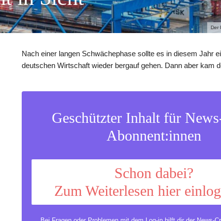
Der 
Nach einer langen Schwächephase sollte es in diesem Jahr eig
deutschen Wirtschaft wieder bergauf gehen. Dann aber kam de
Geschützter Inhalt für New
Abonnent:innen
Schon dabei?
Zum Weiterlesen hier einlo
Bei Fragen oder Problemen mit dem Log-in hilft dir der
News-Cr