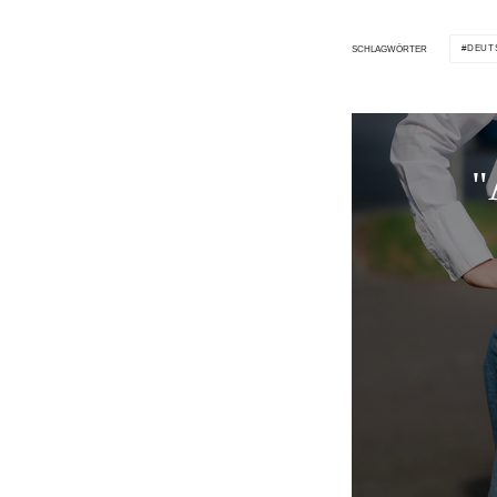
DEUT
SCHLAGWÖRTER
"