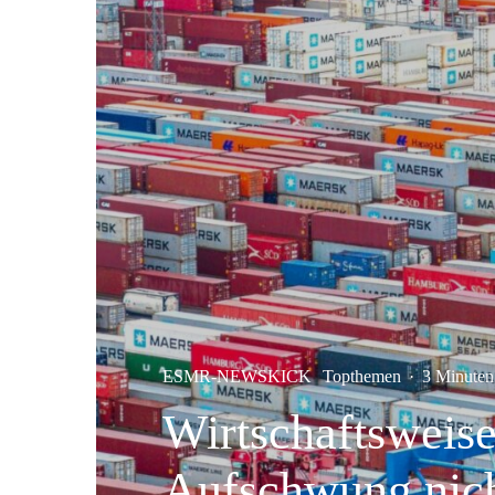
ESMR-NEWSKICK
Topthemen
·
3 Minuten
Wirtschaftsweis
Aufschwung nich