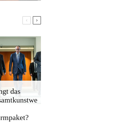
ngt das
samtkunstwe
ormpaket?