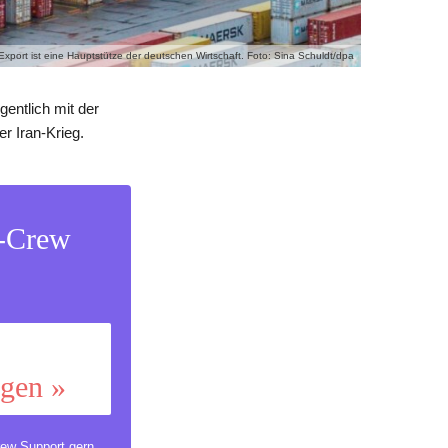
Export ist eine Hauptstütze der deutschen Wirtschaft. Foto: Sina Schuldt/dpa
entlich mit der
r Iran-Krieg.
s-Crew
ggen »
ew Support
gern