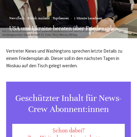
Newsflash
Politik Ausland
Topthemen
·
1 Minute Lesedauer
USA und Ukraine beraten über Friedensplan
Auf US-Seite verhandeln unter anderem Außenminister Marco Rubio (M.) und der
Sondergesandte Steve Witkoff (l.). Foto: Terry Renna/AP/dpa
Vertreter Kiews und Washingtons sprechen letzte Details zu
einem Friedensplan ab. Dieser soll in den nächsten Tagen in
Moskau auf den Tisch gelegt werden.
Geschützter Inhalt für News-
Crew Abonnent:innen
Schon dabei?