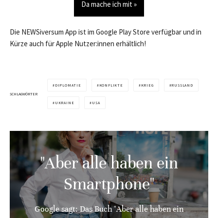
Da mache ich mit »
Die NEWSiversum App ist im Google Play Store verfügbar und in
Kürze auch für Apple Nutzer:innen erhältlich!
DIPLOMATIE
KONFLIKTE
KRIEG
RUSSLAND
SCHLAGWÖRTER
UKRAINE
USA
"Aber alle haben ein
Smartphone"
Google sagt: Das Buch "Aber alle haben ein