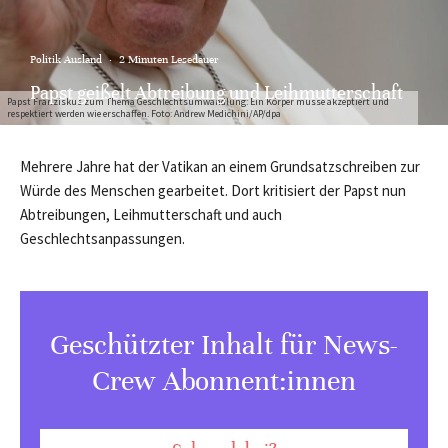
Politik Ausland
·
2 Minuten Lesedauer
Papst geißelt Abtreibung und Leihmutterschaft
Papst Franziskus zum Thema Geschlechtsumwandlung: Ein Körper müsse akzeptiert und
respektiert werden wie erschaffen. Foto: Andrew Medichini/AP/dpa
Mehrere Jahre hat der Vatikan an einem Grundsatzschreiben zur
Würde des Menschen gearbeitet. Dort kritisiert der Papst nun
Abtreibungen, Leihmutterschaft und auch
Geschlechtsanpassungen.
Geschützter Inhalt für News-
Crew Abonnent:innen