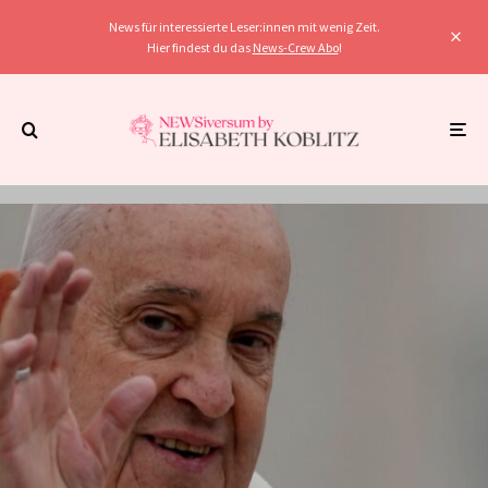
News für interessierte Leser:innen mit wenig Zeit.
Hier findest du das
News-Crew Abo
!