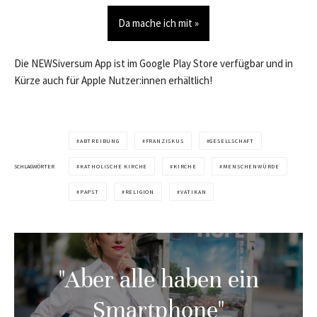
Da mache ich mit »
Die NEWSiversum App ist im Google Play Store verfügbar und in
Kürze auch für Apple Nutzer:innen erhältlich!
ABTREIBUNG
FRANZISKUS
GESELLSCHAFT
SCHLAGWÖRTER
KATHOLISCHE KIRCHE
KIRCHE
MENSCHENWÜRDE
PAPST
RELIGION
VATIKAN
"Aber alle haben ein
Smartphone"