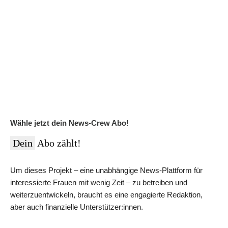
Auf Dauer günstiger.
Werde News-Crew Abonnent:in und schalte die Paywall
ab!
Du erhältst Zugriff auf die vollständigen Meldungen in der
NEWSiversum App und im Web, überprüfte Informationen auf
Social Media, den ESMR-Podcast und viele weitere Inhalte.
Im Jahres-Abo sparst du aktuell 12 €:
Wähle jetzt dein News-Crew Abo!
Dein
Abo zählt!
Um dieses Projekt – eine unabhängige News-Plattform für
interessierte Frauen mit wenig Zeit – zu betreiben und
weiterzuentwickeln, braucht es eine engagierte Redaktion,
aber auch finanzielle Unterstützer:innen.