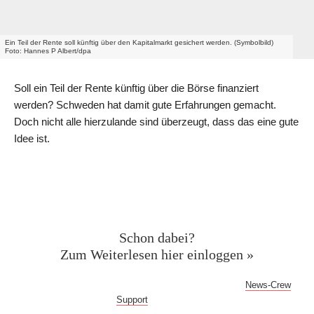
Ein Teil der Rente soll künftig über den Kapitalmarkt gesichert werden. (Symbolbild)
Foto: Hannes P Albert/dpa
Soll ein Teil der Rente künftig über die Börse finanziert
werden? Schweden hat damit gute Erfahrungen gemacht.
Doch nicht alle hierzulande sind überzeugt, dass das eine gute
Idee ist.
Geschützter Inhalt für News-
Crew Abonnent:innen
Schon dabei?
Zum Weiterlesen hier einloggen »
Bei Fragen oder Problemen mit dem Log-in hilft dir der
News-Crew
Support
gern weiter!