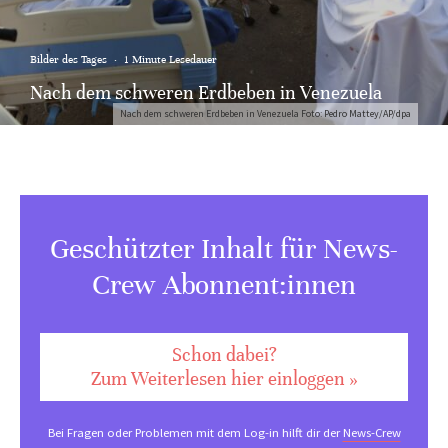
Bilder des Tages
·
1 Minute Lesedauer
Nach dem schweren Erdbeben in Venezuela
Nach dem schweren Erdbeben in Venezuela Foto: Pedro Mattey/AP/dpa
Geschützter Inhalt für News-
Crew Abonnent:innen
Schon dabei?
Zum Weiterlesen hier einloggen »
Bei Fragen oder Problemen mit dem Log-in hilft dir der
News-Crew