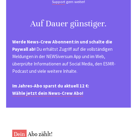
Support
gern weiter!
Auf Dauer günstiger.
Werde News-Crew Abonnent:in und schalte die
Paywall ab!
Du erhältst Zugriff auf die vollständigen
Meldungen in der NEWSiversum App und im Web,
überprüfte Informationen auf Social Media, den ESMR-
Podcast und viele weitere Inhalte.
Im Jahres-Abo sparst du aktuell 12 €:
Wähle jetzt dein News-Crew Abo!
Dein
Abo zählt!