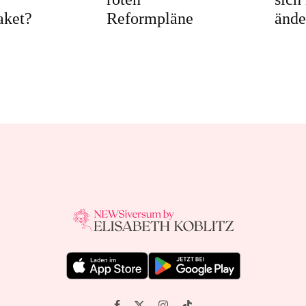
aket?
Reformpläne
ände