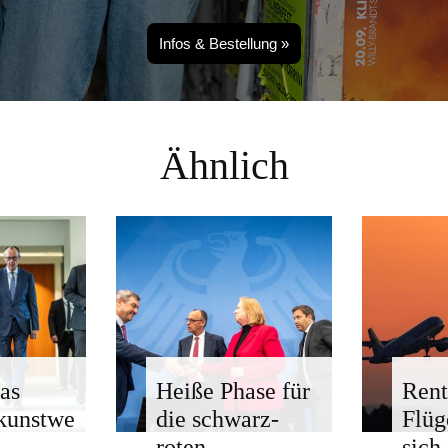
Infos & Bestellung »
Ähnlich
as
Heiße Phase für
Rent
kunstwe
die schwarz-
Flü
roten
sich