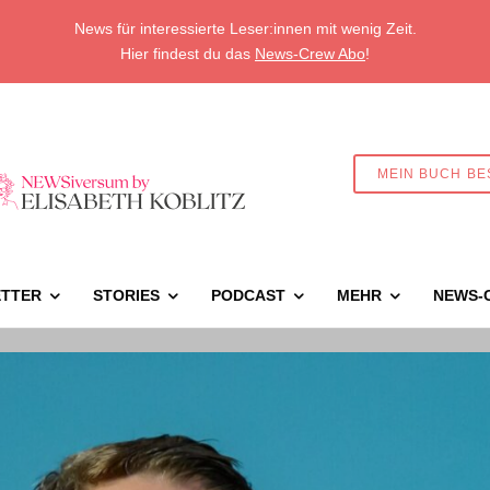
News für interessierte Leser:innen mit wenig Zeit.
Hier findest du das
News-Crew Abo
!
MEIN BUCH BE
TTER
STORIES
PODCAST
MEHR
NEWS-