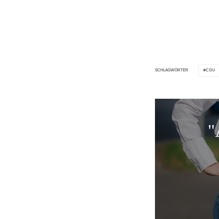
CDU
SCHLAGWÖRTER
"