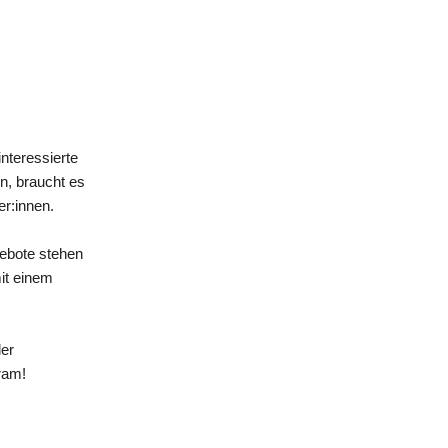
nteressierte
n, braucht es
er:innen.
gebote stehen
mit einem
der
ram!