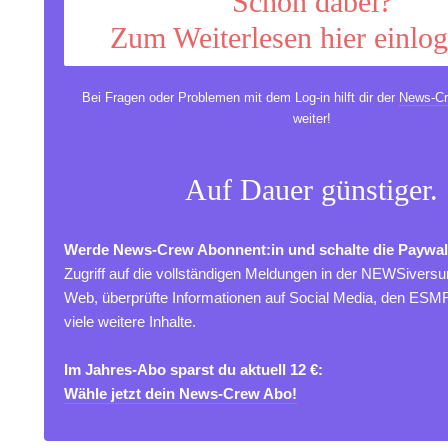
Schon dabei?
Zum Weiterlesen hier einlo
Bei Fragen oder Problemen mit dem Log-in hilft dir der
News-Cr
weiter!
Auf Dauer günstiger.
Werde News-Crew Abonnent:in und schalte die Paywal
Zugriff auf die vollständigen Meldungen in der NEWSivers
Web, überprüfte Informationen auf Social Media, den ES
viele weitere Inhalte.
Im Jahres-Abo sparst du aktuell 12 €:
Wähle jetzt dein News-Crew Abo!