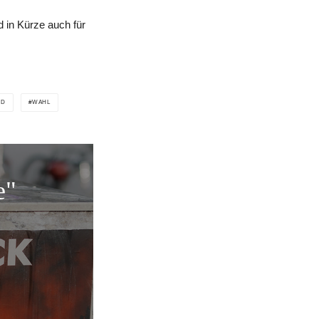
 in Kürze auch für
PD
WAHL
e"