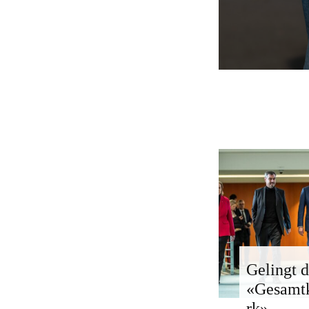
Gelingt d
«Gesamt
rk»