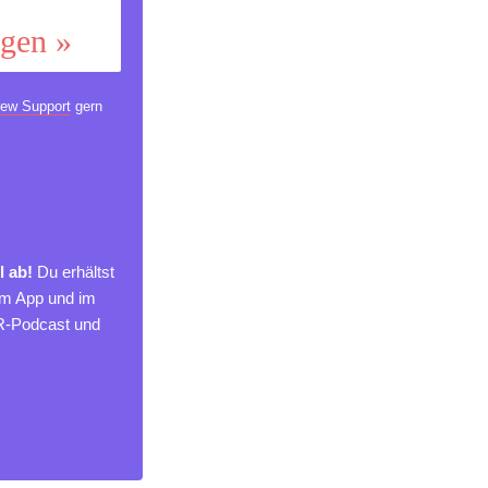
ggen »
ew Support
gern
l ab!
Du erhältst
um App und im
MR-Podcast und