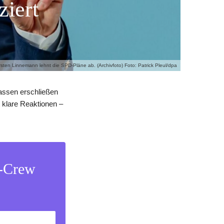
ziert
sten Linnemann lehnt die SPD-Pläne ab. (Archivfoto) Foto: Patrick Pleul/dpa
kassen erschließen
t klare Reaktionen –
s-Crew