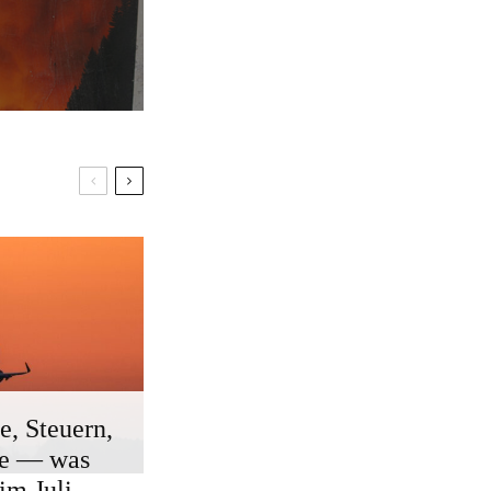
e, Steuern,
ge — was
 im Juli