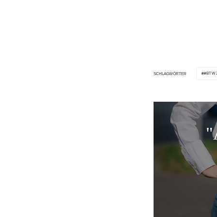
#BTW
SCHLAGWÖRTER
"