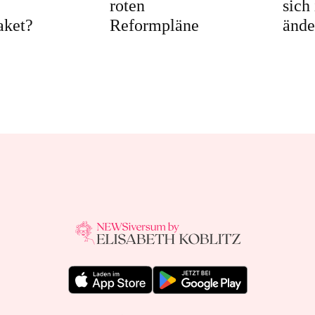
roten
sich
aket?
Reformpläne
ände