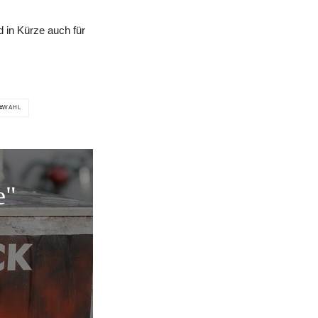
 in Kürze auch für
WAHL
e"