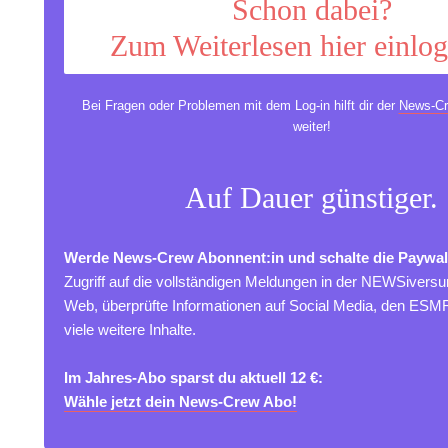
Schon dabei?
Zum Weiterlesen hier einlo
Bei Fragen oder Problemen mit dem Log-in hilft dir der
News-Cr
weiter!
Auf Dauer günstiger.
Werde News-Crew Abonnent:in und schalte die Paywal
Zugriff auf die vollständigen Meldungen in der NEWSivers
Web, überprüfte Informationen auf Social Media, den ES
viele weitere Inhalte.
Im Jahres-Abo sparst du aktuell 12 €:
Wähle jetzt dein News-Crew Abo!