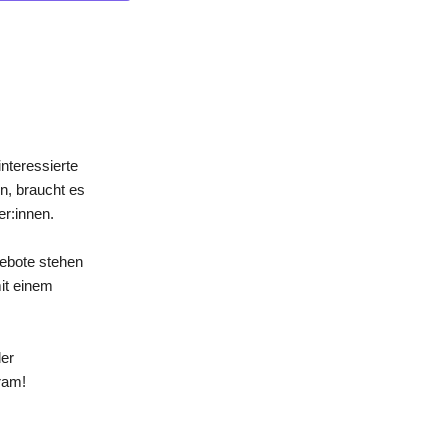
nteressierte
n, braucht es
er:innen.
gebote stehen
mit einem
der
ram!