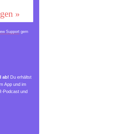
ggen »
ew Support
gern
l ab!
Du erhältst
um App und im
MR-Podcast und