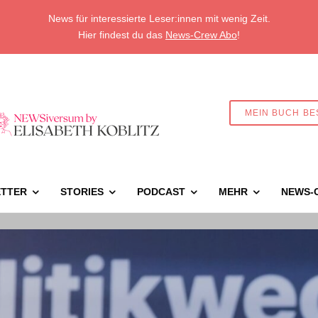
News für interessierte Leser:innen mit wenig Zeit.
Hier findest du das
News-Crew Abo
!
MEIN BUCH BE
TTER
STORIES
PODCAST
MEHR
NEWS-