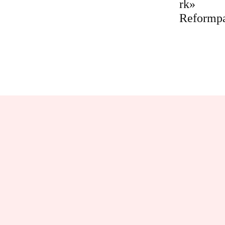
rk»
Reformp