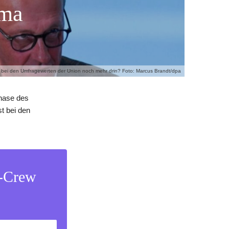
ema
st bei den Umfragewerten der Union noch mehr drin? Foto: Marcus Brandt/dpa
Phase des
t bei den
s-Crew