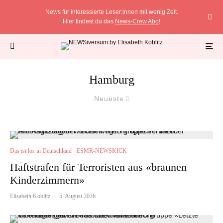
News für interessierte Leser:innen mit wenig Zeit.
Hier findest du das
News-Crew Abo
!
Hamburg
Neueste
Das ist los in Deutschland
ESMR-NEWSKICK
Haftstrafen für Terroristen aus «braunen
Kinderzimmern»
Elisabeth Koblitz
·
5. August 2026