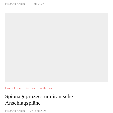
Elisabeth Koblitz
·
1. Juli 2026
Das ist los in Deutschland
Topthemen
Spionageprozess um iranische
Anschlagspläne
Elisabeth Koblitz
·
26. Juni 2026