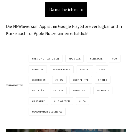
Da mache ich mit »
Die NEWSiversum App ist im Google Play Store verfügbar und in
Kürze auch für Apple Nutzer:innen erhältlich!
DEMONSTRATIONEN
DONEZK
ENERGIE
EU
EUROPA
FRANKREICH
FRONT
GAS
GEORGIEN
KIEW
KONFLIKTE
KRIEG
SCHLAGWÖRTER
MILITÄR
PUTIN
RUSSLAND
SCHWEIZ
UKRAINE
US-WAFFEN
USA
WOLODYMYR SELENSKYJ