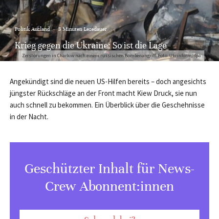
Politik Ausland
·
3 Minuten Lesedauer
Krieg gegen die Ukraine: So ist die Lage
Zerstörungen in Charkiw nach einem russischen Bombenangriff. Foto: Ukrinform/dpa
Angekündigt sind die neuen US-Hilfen bereits – doch angesichts
jüngster Rückschläge an der Front macht Kiew Druck, sie nun
auch schnell zu bekommen. Ein Überblick über die Geschehnisse
in der Nacht.
Geschützter Inhalt für News-
Crew Abonnent:innen