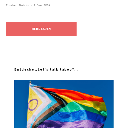
Elisabeth Koblitz
·
7. Juni 2024
MEHR LADEN
Entdecke „Let’s talk taboo“…