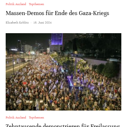
Politik Ausland
Topthemen
Massen-Demos für Ende des Gaza-Kriegs
Elisabeth Koblitz
·
16. Juni 2024
Politik Ausland
Topthemen
Zehntausende demonstrieren für Freilassung