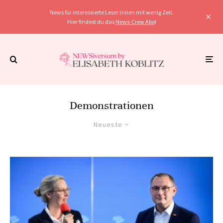
News für interessierte Leser:innen mit wenig Zeit.
Hier findest du das
News-Crew Abo
!
Demonstrationen
Neueste