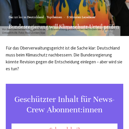
Das ist los in Deutschland
Topthemen
·
3 Minuten Lesedauer
Bundesregierung will Klimaschutz-Urteil prüfen
Vor dem Oberverwaltungsgericht Berlin-Brandenburg protestierten Aktivisten der Deutschen
Umwelthilfe. Foto: Paul Zinken/dpa
Für das Oberverwaltungsgericht ist die Sache klar: Deutschland
muss beim Klimaschutz nachbessern. Die Bundesregierung
könnte Revision gegen die Entscheidung einlegen – aber wird sie
es tun?
Geschützter Inhalt für News-
Crew Abonnent:innen