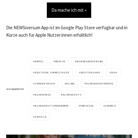
Da mache ich mit »
Die NEWSiversum App ist im Google Play Store verfügbar und in
Kürze auch für Apple Nutzer:innen erhältlich!
AMPEL
BERLIN
BUNDESREGIERUNG
DEUTSCHE UMWELTHILFE
DEUTSCHLAND
DUH
JÜRGEN RESCH
KLIMA
KLIMAKATASTROPHE
SCHLAGWÖRTER
KLIMAKRISE
KLIMASCHUTZ
KLIMASCHUTZPROGRAMM
PROZESSE
UMWELT
URTEILE