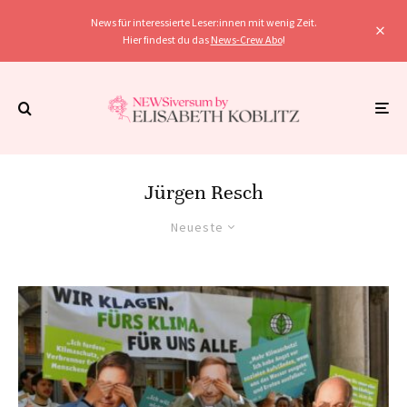
News für interessierte Leser:innen mit wenig Zeit.
Hier findest du das
News-Crew Abo
!
Jürgen Resch
Neueste