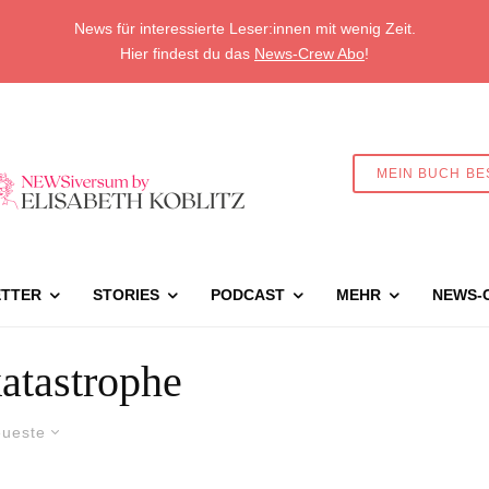
News für interessierte Leser:innen mit wenig Zeit.
Hier findest du das
News-Crew Abo
!
MEIN BUCH BE
TTER
STORIES
PODCAST
MEHR
NEWS-
atastrophe
ueste