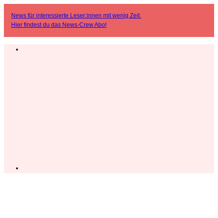
News für interessierte Leser:innen mit wenig Zeit.
Hier findest du das
News-Crew Abo
!