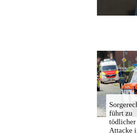
Sorgerech
führt zu
tödlicher
Attacke i