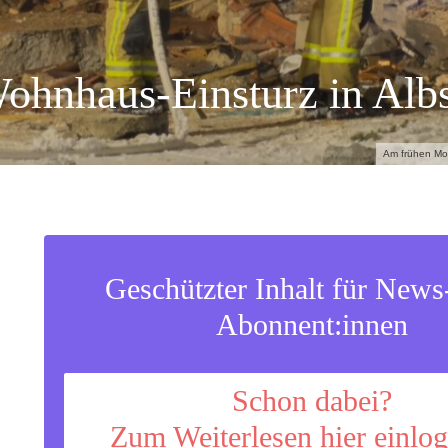
ohnhaus-Einsturz in Albs
Am frühen Mor
Geschützter Inhalt für New
Abonnent:innen
Schon dabei?
Zum Weiterlesen hier einlo