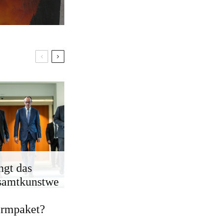
ngt das
samtkunstwe
ormpaket?