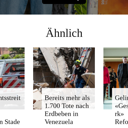
Ähnlich
tsstreit
Bereits mehr als
Geli
1.700 Tote nach
«Ge
Erdbeben in
rk»
n Stade
Venezuela
Ref