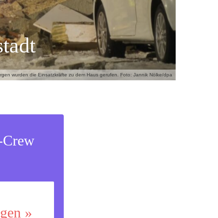
tadt
gen wurden die Einsatzkräfte zu dem Haus gerufen. Foto: Jannik Nölke/dpa
s-Crew
ggen »