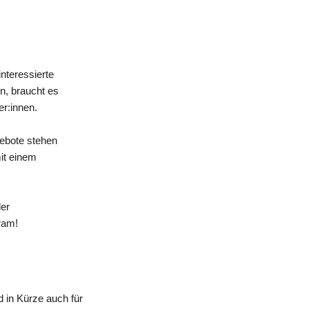
nteressierte
n, braucht es
er:innen.
gebote stehen
mit einem
der
ram!
 in Kürze auch für