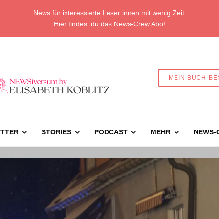
News für interessierte Leser:innen mit wenig Zeit.
Hier findest du das
News-Crew Abo
!
MEIN BUCH BE
TTER
STORIES
PODCAST
MEHR
NEWS-