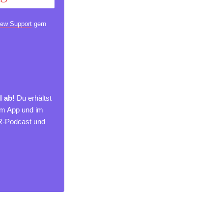
ew Support
gern
l ab!
Du erhältst
um App und im
MR-Podcast und