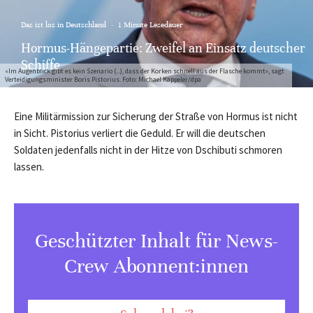
Das ist los in Deutschland
·
1 Minute Lesedauer
Hormus-Hängepartie: Zweifel an Einsatz deutscher
Schiffe
«Im Augenblick gibt es kein Szenario (...), dass der Korken schnell aus der Flasche kommt», sagt
Verteidigungsminister Boris Pistorius. Foto: Michael Kappeler/dpa
Eine Militärmission zur Sicherung der Straße von Hormus ist nicht
in Sicht. Pistorius verliert die Geduld. Er will die deutschen
Soldaten jedenfalls nicht in der Hitze von Dschibuti schmoren
lassen.
Geschützter Inhalt für News-
Crew Abonnent:innen