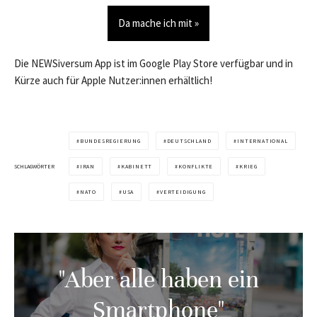
Da mache ich mit »
Die NEWSiversum App ist im Google Play Store verfügbar und in
Kürze auch für Apple Nutzer:innen erhältlich!
BUNDESREGIERUNG
DEUTSCHLAND
INTERNATIONAL
SCHLAGWÖRTER
IRAN
KABINETT
KONFLIKTE
KRIEG
NATO
USA
VERTEIDIGUNG
"Aber alle haben ein
Smartphone"