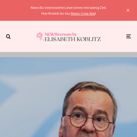
News für interessierte Leser:innen mit wenig Zeit.
Hier findest du das
News-Crew Abo
!